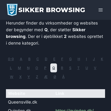
Fortsæt
SIKKER BROWSING
til
indhold
Herunder finder du virksomheder og websites
der begynder med
Q
, der støtter
Sikker
browsing
. Der er i øjeblikket
2
websites oprettet
i denne kategori.
0-9
A
B
C
D
E
F
G
H
I
J
K
L
M
N
O
P
Q
R
S
T
U
V
W
X
Y
Z
Æ
Ø
Å
Website
Link
Queensville.dk
Quinden.dk
https://quinden.dk/