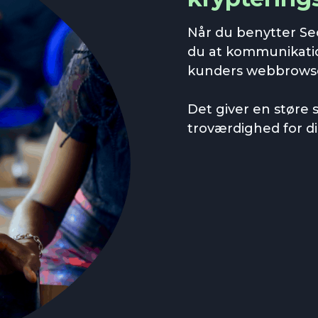
Når du benytter Sec
du at kommunikati
kunders webbrowser
Det giver en støre 
troværdighed for d