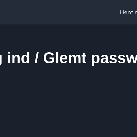
Hent 
 ind / Glemt pass